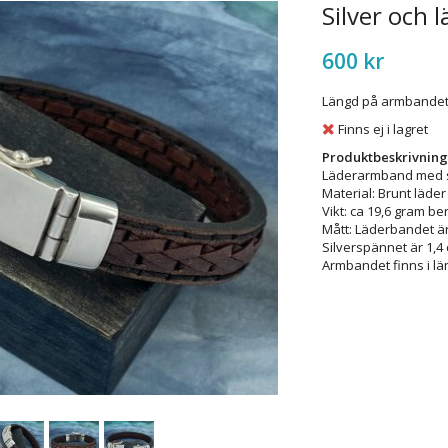
Silver och
600 kr
Längd på armbande
Finns ej i lagret
Produktbeskrivning
Läderarmband med sp
Material: Brunt läder 
Vikt: ca 19,6 gram b
Mått: Läderbandet är
Silverspännet är 1,4 
Armbandet finns i lä