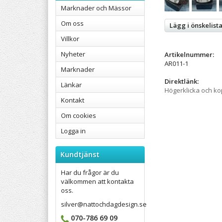
Marknader och Mässor
Om oss
Lägg i önskelist
Villkor
Nyheter
Artikelnummer:
AR011-1
Marknader
Direktlänk:
Länkar
Högerklicka och k
Kontakt
Om cookies
Logga in
Kundtjänst
Har du frågor är du
välkommen att kontakta
oss.
silver@nattochdagdesign.se
070-786 69 09