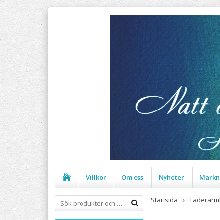
Villkor
Om oss
Nyheter
Markn
Startsida
Läderarm