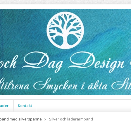
ader
Kontakt
band med silverspänne
Silver och läderarmband