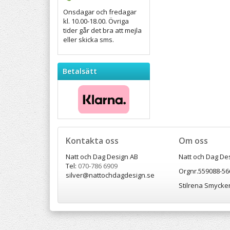
Onsdagar och fredagar
kl. 10.00-18.00. Övriga
tider går det bra att mejla
eller skicka sms.
Betalsätt
Kontakta oss
Om oss
Natt och Dag Design AB
Natt och Dag De
Tel:
070-786 6909
Orgnr.559088-56
silver@nattochdagdesign.se
Stilrena Smycken