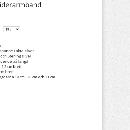
 läderarmband
t
:
änne i äkta silver
och Sterling silver
eroende på längd
 1,2 cm brett
cm brett.
ngderna 19 cm , 20 cm och 21 cm