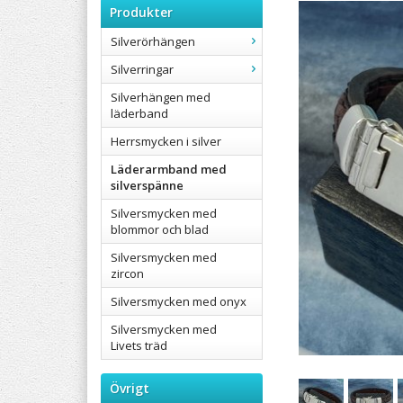
Produkter
Silverörhängen
Silverringar
Silverhängen med
läderband
Herrsmycken i silver
Läderarmband med
silverspänne
Silversmycken med
blommor och blad
Silversmycken med
zircon
Silversmycken med onyx
Silversmycken med
Livets träd
Övrigt