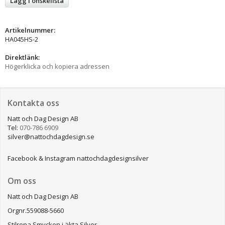
Lägg i önskelista
Artikelnummer:
HA045HS-2
Direktlänk:
Högerklicka och kopiera adressen
Kontakta oss
Natt och Dag Design AB
Tel:
070-786 6909
silver@nattochdagdesign.se
Facebook & Instagram nattochdagdesignsilver
Om oss
Natt och Dag Design AB
Orgnr.559088-5660
Stilrena Smycken i äkta Silver