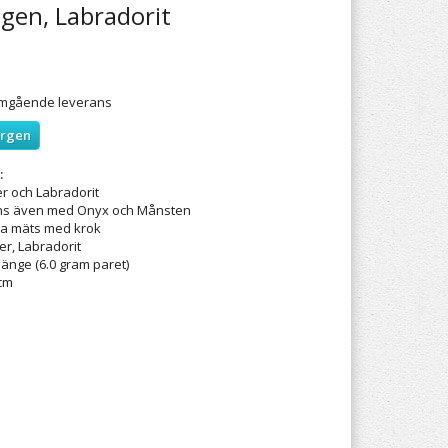
gen, Labradorit
 omgående leverans
orgen
:
er och Labradorit
ns även med Onyx och Månsten
a mäts med krok
ver, Labradorit
hänge (6.0 gram paret)
 cm