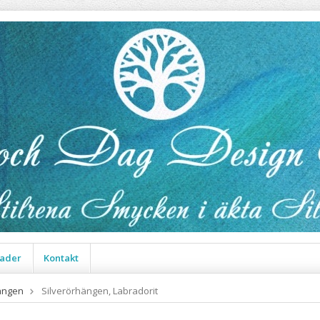
ader
Kontakt
ängen
Silverörhängen, Labradorit