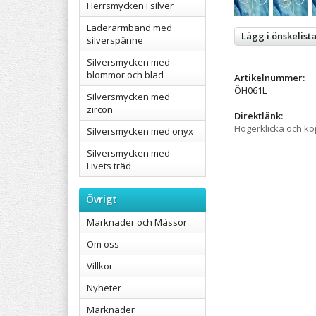
Herrsmycken i silver
Läderarmband med
Lägg i önskelist
silverspänne
Silversmycken med
blommor och blad
Artikelnummer:
ÖH061L
Silversmycken med
zircon
Direktlänk:
Högerklicka och k
Silversmycken med onyx
Silversmycken med
Livets träd
Övrigt
Marknader och Mässor
Om oss
Villkor
Nyheter
Marknader