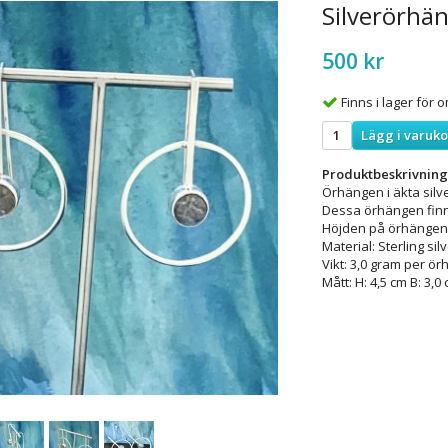
Silverörhän
500 kr
Finns i lager för
Lägg i varuk
Produktbeskrivning
Örhängen i äkta silv
Dessa örhängen fin
Höjden på örhängen
Material: Sterling sil
Vikt: 3,0 gram per ör
Mått: H: 4,5 cm B: 3,0