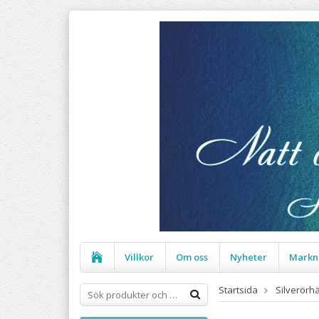
Villkor
Om oss
Nyheter
Markn
Startsida
Silverörh