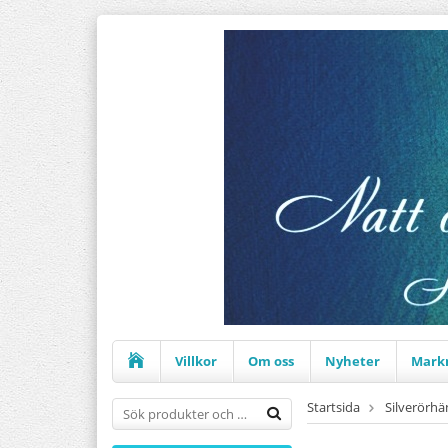
Villkor
Om oss
Nyheter
Mark
Startsida
Silverörh