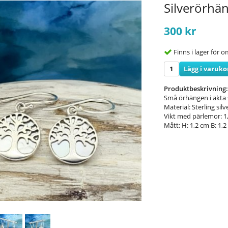
Silverörhän
300 kr
Finns i lager för
Lägg i varuk
Produktbeskrivning:
Små örhängen i äkta s
Material: Sterling sil
Vikt med pärlemor: 1
Mått: H: 1,2 cm B: 1,