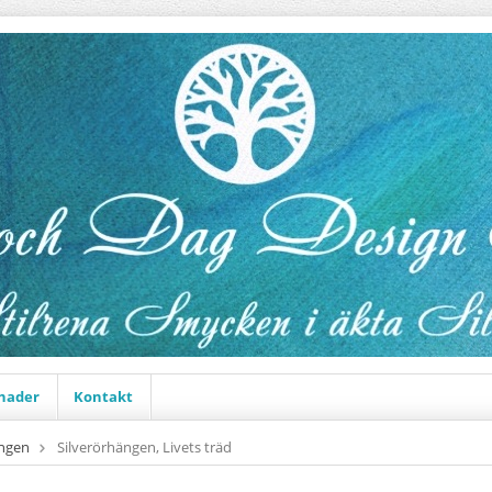
nader
Kontakt
ängen
Silverörhängen, Livets träd