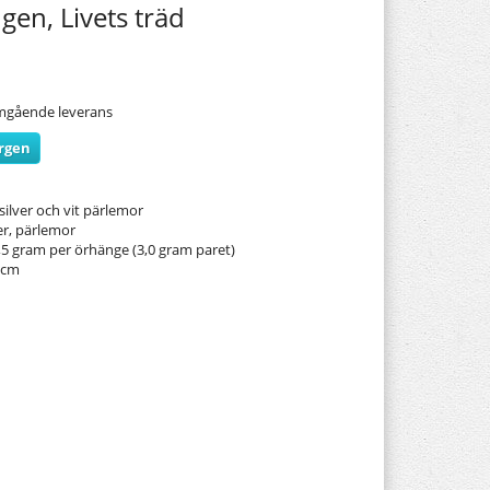
gen, Livets träd
 omgående leverans
orgen
ilver och vit pärlemor
ver, pärlemor
,5 gram per örhänge (3,0 gram paret)
2 cm