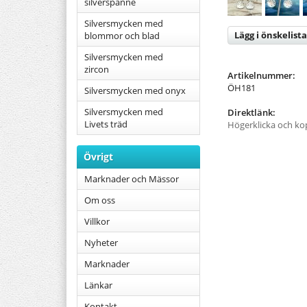
silverspänne
Silversmycken med
Lägg i önskelista
blommor och blad
Silversmycken med
zircon
Artikelnummer:
ÖH181
Silversmycken med onyx
Silversmycken med
Direktlänk:
Livets träd
Högerklicka och ko
Övrigt
Marknader och Mässor
Om oss
Villkor
Nyheter
Marknader
Länkar
Kontakt