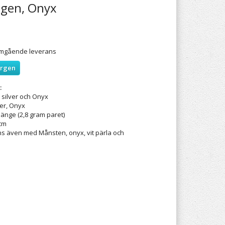
ngen, Onyx
 omgående leverans
orgen
:
 silver och Onyx
ver, Onyx
hänge (2,8 gram paret)
 cm
s även med Månsten, onyx, vit pärla och