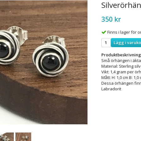
Silverörhä
350 kr
Finns i lager för
Lägg i varuk
Produktbeskrivning
Små örhängen i äkta
Material: Sterling sil
Vikt: 1,4 gram per ör
Mått: H: 1,0 cm B: 1,0
Dessa örhängen finn
Labradorit