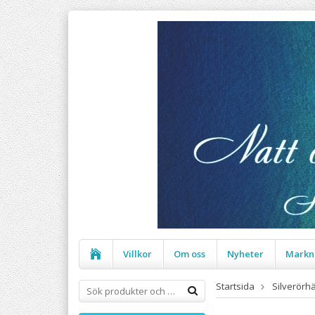
Villkor
Om oss
Nyheter
Markn
Startsida
Silverörh