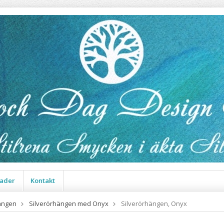
ader
Kontakt
ängen
Silverörhängen med Onyx
Silverörhängen, Onyx