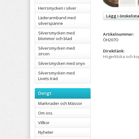
Herrsmycken i silver
Lägg i önskelist
Läderarmband med
silverspänne
Silversmycken med
Artikelnummer:
blommor och blad
ÖH207O
Silversmycken med
Direktlänk:
zircon
Högerklicka och k
Silversmycken med onyx
Silversmycken med
Livets träd
Övrigt
Marknader och Mässor
Om oss
Villkor
Nyheter