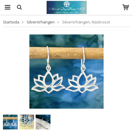
Startsida
Silverörhängen
Silverörhängen, Näckrosor