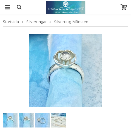
Startsida
Silverringar
Silverring, Månsten