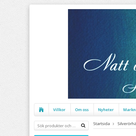
Villkor
Om oss
Nyheter
Markn
Startsida
Silverörh