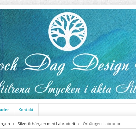
ader
Kontakt
ängen
Silverörhängen med Labradorit
Örhängen, Labradorit