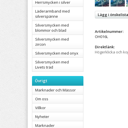
Herrsmycken i silver
Läderarmband med
Lägg i önskelist
silverspänne
Silversmycken med
blommor och blad
Artikelnummer:
OH016L
Silversmycken med
zircon
Direktlänk:
Högerklicka och k
Silversmycken med onyx
Silversmycken med
Livets träd
Övrigt
Marknader och Mässor
Om oss
Villkor
Nyheter
Marknader