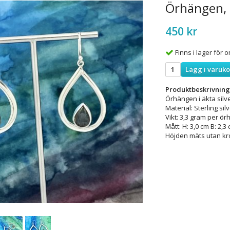
Örhängen, 
450 kr
Finns i lager för
Lägg i varuk
Produktbeskrivning
Örhängen i äkta silv
Material: Sterling sil
Vikt: 3,3 gram per ör
Mått: H: 3,0 cm B: 2,3
Höjden mäts utan kr