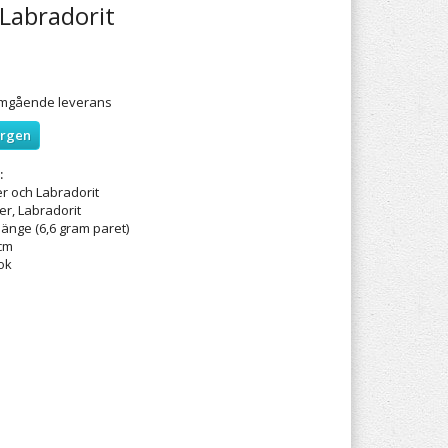
Labradorit
 omgående leverans
orgen
:
er och Labradorit
ver, Labradorit
hänge (6,6 gram paret)
 cm
ok